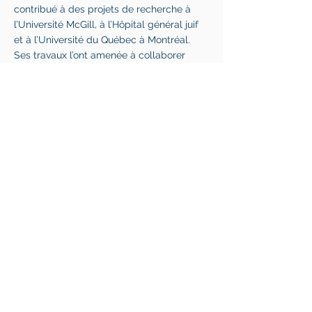
contribué à des projets de recherche à
l’Université McGill, à l’Hôpital général juif
et à l’Université du Québec à Montréal.
Ses travaux l’ont amenée à collaborer
avec diverses populations, notamment
des enfants présentant un trouble du
spectre de l’autisme, des couples et des
familles recevant des services
psychologiques, ainsi que des femmes
post-ménopausées participant à des
études sur la cognition et le vieillissement.
Reconnue pour son approche chaleureuse,
son professionnalisme et son souci du
détail, Nelli s’engage à offrir une
expérience accueillante et rassurante, afin
que chaque client se sente bien
accompagné tout au long de son parcours
d’évaluation.