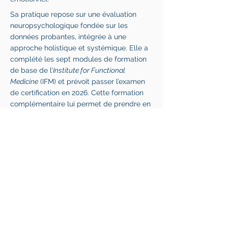
Sa pratique repose sur une évaluation
neuropsychologique fondée sur les
données probantes, intégrée à une
approche holistique et systémique. Elle a
complété les sept modules de formation
de base de l’
Institute for Functional
Medicine
(IFM) et prévoit passer l’examen
de certification en 2026. Cette formation
complémentaire lui permet de prendre en
compte les facteurs métaboliques,
nutritionnels, hormonaux, inflammatoires
et liés au mode de vie susceptibles
d’influencer la santé cérébrale et le
fonctionnement cognitif.
La Dre Grigorova est fréquemment
appelée à réaliser des évaluations
cliniques complexes et médico-légales, et
est reconnue pour la rigueur, l’objectivité et
l’approche intégrative de son travail. Sa